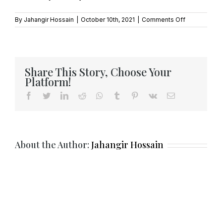
on
By
Jahangir Hossain
|
October 10th, 2021
|
Comments Off
বিজ্ঞপ্তি
Share This Story, Choose Your
Platform!
Facebook
Twitter
LinkedIn
Reddit
Whatsapp
Tumblr
Pinterest
Vk
Email
About the Author:
Jahangir Hossain