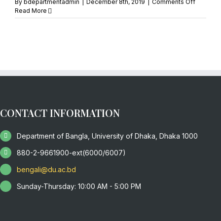
on
By
bdepartmentadmin
|
December 8th, 2019
|
Comments Off
M.Phil./p
Read More
Result
CONTACT INFORMATION
Department of Bangla, University of Dhaka, Dhaka 1000
880-2-9661900-ext(6000/6007)
bengali@du.ac.bd
Sunday-Thursday: 10:00 AM - 5:00 PM