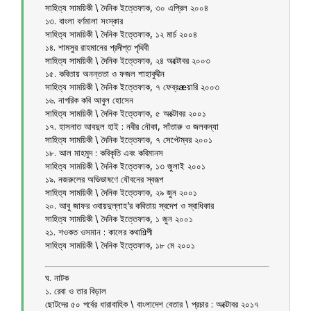
সাহিত্য সাময়িকী \ দৈনিক ইত্তেফাক, ৩০ এপ্রিল ২০০৪
১৩. বাংলা বর্ণমালা সংস্কার
সাহিত্য সাময়িকী \ দৈনিক ইত্তেফাক, ১২ মার্চ ২০০৪
১৪. শামসুর রাহমানের প্রদীপ্ত পৃথিবী
সাহিত্য সাময়িকী \ দৈনিক ইত্তেফাক, ২৪ অক্টোবর ২০০৩
১৫. কবিতায় অনন্ততা ও ফজল শাহাবুদ্দীন
সাহিত্য সাময়িকী \ দৈনিক ইত্তেফাক, ৭ ফেব্রæয়ারি ২০০৩
১৬. নাগরিক কবি আবুল হোসেন
সাহিত্য সাময়িকী \ দৈনিক ইত্তেফাক, ৫ অক্টোবর ২০০১
১৭. হাসনাত আবদুল হাই : নবীর নৌকা, সাঁতারু ও জলকন্যা
সাহিত্য সাময়িকী \ দৈনিক ইত্তেফাক, ৭ সেপ্টেম্বর ২০০১
১৮. আল মাহমুদ : কবিকৃতি এবং কবিমানস
সাহিত্য সাময়িকী \ দৈনিক ইত্তেফাক, ১৩ জুলাই ২০০১
১৯. নজরুলের অভিভাষণে যৌবনের স্বরূপ
সাহিত্য সাময়িকী \ দৈনিক ইত্তেফাক, ২৯ জুন ২০০১
২০. আবু জাফর ওবায়দুল্লাহ’র কবিতায় স্বদেশ ও স্বাধিকার
সাহিত্য সাময়িকী \ দৈনিক ইত্তেফাক, ১ জুন ২০০১
২১. শওকত ওসমান : কালের কথাশিল্পী
সাহিত্য সাময়িকী \ দৈনিক ইত্তেফাক, ১৮ মে ২০০১
ঘ. নাটক
১. রেবা ও তার বিড়াল
ছোটদের ৫০ পর্বের ধারাবাহিক \ বাংলাদেশ বেতার \ প্রচার : অক্টোবর ২০১৭