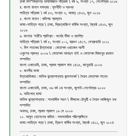
ঢাকা বিশ^বিদ্যালয় ভাষাবিজ্ঞান পত্রিকা \ বর্ষ ৯, সংখ্যা ১৭, সেপ্টেম্বর ২০১৬
৪. বাংলা বানান সমন্বয় : মূলনীতি ও দ্ব›দ্ব
সাহিত্য পত্রিকা \ বর্ষ ৫৩, সংখ্যা ৩, আষাঢ় ১৪২৩, জুন ২০১৬
৫. বাংলা বানান : কতিপয় প্রস্তাব
ভাষা-সাহিত্য পত্র \ ঢাকা, দ্বিচত্বারিংশ বার্ষিক সংখ্যা, জ্যৈষ্ঠ ১৪২৩, জুন
২০১৬
৬. বাংলায় ‘নারী’র প্রতিশব্দ : অর্থের সীমা ও ব্যাপ্তি
সাহিত্য পত্রিকা \ বর্ষ ৮, সংখ্যা ১-২, ফাল্গুন ১৪১৭, ফেব্রুয়ারি ২০১১
৭. বিশ শতকের চিন্তাধারা : মোহাম্মদ ওয়াজেদ আলী
একুশের প্রবন্ধ ২০০৬ \ মোহাম্মদ আবদুল হাই ও মোহাম্মদ মিজানুর রহমান
সম্পাদিত
বাংলা একাডেমি, ঢাকা, প্রথম প্রকাশ মাঘ ১৪১৫, জানুয়ারি ২০০৯
৮. জননীর ভাষা
উত্তরাধিকার : মানিক বন্দ্যোপাধ্যায় জন্মশতবর্ষ \ সৈয়দ মোহাম্মদ শাহেদ
সম্পাদিত
বাংলা একাডেমি, ঢাকা, ৩৬ বর্ষ ৩য় সংখ্যা, জুলাই-সেপ্টেম্বর ২০০৮
৯. অহিংসার ভাষা
মানিক বন্দ্যোপাধ্যায় : শতবার্ষিক স্মরণ \ ভীষ্মদেব চৌধুরী ও সৈয়দ আজিজুল হক
সম্পাদিত
অবসর, ঢাকা, প্রথম প্রকাশ ১৯ মে ২০০৮
১০. আবুল হোসেনের কবিতা : সমসাময়িক পরিপ্রেক্ষিতে
ভাষা-সাহিত্য পত্র \ ঢাকা, ত্রিংশ বার্ষিক সংখ্যা, জ্যৈষ্ঠ ১৪১১, জুন ২০০৪