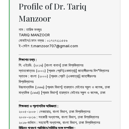
Profile of Dr. Tariq
Manzoor
নাম : তারিক মনজুর
TARIQ MANZOOR
মোবাইল/ফোন নম্বর : ০১৭২৭২১১৫৫৬
ই-মেইল :t.manzoor707@gmail.com
শিক্ষাগত তথ্য :
পি. এইচডি. (২০১৬) [বাংলা বানান] ঢাকা বিশ্ববিদ্যালয়
স্নাতকোত্তর (২০০১) [প্রথম শ্রেণি(একমাত্র)] জাহাঙ্গীরনগর বিশ^বিদ্যালয়
স্নাতক : বাংলা (২০০০) [প্রথম শ্রেণি (একমাত্র)] জাহাঙ্গীরনগর
বিশ্ববিদ্যালয়
উচ্চমাধ্যমিক (১৯৯৬) [প্রথম বিভাগ] হারম্যান মেইনার স্কুল ও কলেজ, ঢাকা
মাধ্যমিক (১৯৯৪) [প্রথম বিভাগ] হারম্যান মেইনার স্কুল ও কলেজ, ঢাকা
শিক্ষকতা ও প্রশাসনিক অভিজ্ঞতা :
২০০৫-২০০৮ : লেকচারার, বাংলা বিভাগ, ঢাকা বিশ্ববিদ্যালয়
২০০৮-২০১৬ : সহকারী অধ্যাপক, বাংলা বিভাগ, ঢাকা বিশ্ববিদ্যালয়
২০১৬-বর্তমান : সহযোগী অধ্যাপক, বাংলা বিভাগ, ঢাকা বিশ্ববিদ্যালয়
বিভিন্ন গবেষণা প্রতিষ্ঠান/সমিতির সঙ্গে সম্পৃক্তি :