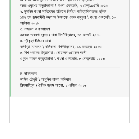
অমর একুশের অনুষ্ঠানমালা \ বাংলা একাডেমি, ৭ ফেব্রæয়ারি ২০১৯
২. মুসলিম বাংলা সাহিত্যের ইতিহাস নির্মাণে সাহিত্যবিশারদের ভূমিকা
১৪৭ তম জন্মবার্ষিকী উদ্যাপন উপলক্ষে একক বক্তৃতা \ বাংলা একাডেমি, ১০
অক্টোবর ২০১৮
৩. নজরুল ও বাংলাদেশ
নজরুল গবেষণা কেন্দ্র \ ঢাকা বিশ^বিদ্যালয়, ৩১ আগস্ট ২০১৬
৪. শ্রীকৃষ্ণকীর্তনের ভাষা
বঙ্গবিদ্যা সম্মেলন \ কলিকাতা বিশ^বিদ্যালয়, ১৯ নভেম্বর ২০১৩
৫. বিশ শতকের চিন্তাধারা : মোহাম্মদ ওয়াজেদ আলী
একুশে স্মারক বক্তৃতামালা \ বাংলা একাডেমি, ৮ ফেব্রুয়ারি ২০০৬
চ. সাক্ষাৎকার
জামিল চৌধুরী \ আধুনিক বাংলা অভিধান
শিল্পসাহিত্য \ দৈনিক প্রথম আলো, ১ এপ্রিল ২০১৬