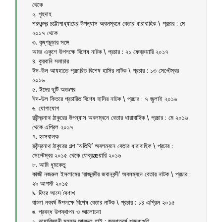
থেকে
২. গৃহদাহ
শরৎচন্দ্র চট্টোপাধ্যায়ের উপন্যাস অবলম্বনে বেতার ধারাবাহিক \ প্রচার : মে
২০১৭ থেকে
৩. কৃষ্ণচূড়ার সঙ্গে
অমর একুশে উপলক্ষে বিশেষ নাটক \ প্রচার : ২১ ফেব্রুয়ারি ২০১৭
৪. কুরবানি সমাচার
ঈদ-উল আযহাতে প্রচারিত বিশেষ হাসির নাটক \ প্রচার : ১৩ সেপ্টেম্বর
২০১৬
৫. ঈদের ছুটি অতঃপর
ঈদ-উল ফিতরে প্রচারিত বিশেষ হাসির নাটক \ প্রচার : ৭ জুলাই ২০১৬
৬. যোগাযোগ
রবীন্দ্রনাথ ঠাকুরের উপন্যাস অবলম্বনে বেতার ধারাবাহিক \ প্রচার : মে ২০১৬
থেকে এপ্রিল ২০১৭
৭. হংসবালক
রবীন্দ্রনাথ ঠাকুরের গল্প ‘অতিথি’ অবলম্বনে বেতার ধারাবাহিক \ প্রচার :
সেপ্টেম্বর ২০১৫ থেকে ফেব্রæয়ারি ২০১৬
৮. আমি ধূমকেতু
কাজী নজরুল ইসলামের ‘রাজবন্দীর জবানবন্দী’ অবলম্বনে বেতার নাটক \ প্রচার :
২৯ আগস্ট ২০১৫
৯. ফিরে আসে বৈশাখ
বাংলা নববর্ষ উপলক্ষে বিশেষ বেতার নাটক \ প্রচার : ১৪ এপ্রিল ২০১৫
ঙ. প্রবন্ধ উপস্থাপন ও আলোচনা
১. ভাষাবিজ্ঞানী মুহম্মদ আবদুল হাই : জন্মশতবর্ষ শ্রদ্ধাঞ্জলি