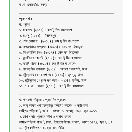
বাংলা একাডেমি, সদস্য
প্রকাশনা :
ক. গ্রন্থ
১. চারাগাছ (২০১৯)। রুম টু রিড বাংলাদেশ
২. রংধনু (২০১৯) । সিসিমপুর
৩. ওটা কোথায়? (২০১৮)। রুম টু রিড বাংলাদেশ
৪. সপ্তগ্রামে গুপ্তধন (২০১৭)। সেভ দ্য চিলড্রেন
৫. মিঞাবাড়ির মিঞ (২০১৭)। সেভ দ্য চিলড্রেন
৬. জন্মদিনের চকলেট (২০১৬)। রুম টু রিড বাংলাদেশ
৭. কয়টা বাজে (২০১৫)। রুম টু রিড বাংলাদেশ
৮. ব্যবহারিক ব্যাকরণ (২০১৪)। আদৃতা প্রকাশনী, ঢাকা
৯. রবীন্দ্রনাথ : শেষ দশ বছর (২০১১)। মূর্ধন্য, ঢাকা
১০. রবীন্দ্রনাথ : প্রথম দশ বছর (২০১১)। মূর্ধন্য, ঢাকা
১১. ১.২..৩… হাম্বা (২০১১)। রুম টু রিড বাংলাদেশ
খ. গবেষণা-পত্রিকায় প্রকাশিত প্রবন্ধ
১. আবু জাফর ওবায়দুল্লাহ্র কবিতায় স্বদেশ ও স্বাধিকার
সাহিত্য পত্রিকা \ বর্ষ ৫৪, সংখ্যা ৩, আষাঢ় ১৪২৪, জুন ২০১৭
২. ছাপাখানার প্রভাবে লিপি ও বানান-ভাবনা
ভাষা-সাহিত্য পত্র \ ঢাকা, ত্রিচত্বারিংশৎ সংখ্যা, আষাঢ় ১৪২৪, জুন ২০১৭
৩. শ্রীকৃষ্ণকীর্ত্তন কাব্যের বানানরীতি